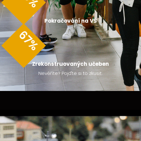
%
Pokračování na VŠ
67
%
Zrekonstruovaných učeben
Nevěříte? Pojďte si to zkusit.