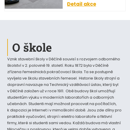
Detail akce
O škole
Vznik stavební školy v Děčíně souvisí s rozvojem odborného
školství v 2. polovině 19. století. Roku 1872 byla v Děčíně
zřízena řemeslnická pokračovací škola. Ta se postupně
vyvíjela ve školu stavebních řemesel. Historie školy strojní a
dopravní navazuje na Technický vzdělávací ústav, který byl
v Děčíně založen už v roce 1911. Obě budovy škol umožňují
studentům výuku v moderních laboratořích a odborných
učebnách. Studenti mají možnost pracovat na počítačích,
k dispozici je Internet i v mimoškolní době. Jsou zde dílny pro
praktické vyučování, strojní i elektro laboratoře a fiktivní
firmy, které si studenti sami vedou. Každá budova má vlastní
tělocvičnu s posilovnou, která je velmi dobře vybavena, a