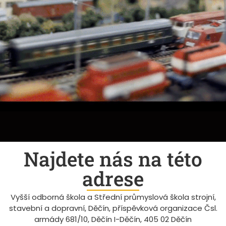
Najdete nás na této
adrese
Vyšší odborná škola a Střední průmyslová škola strojní,
stavební a dopravní, Děčín, příspěvková organizace Čsl.
armády 681/10, Děčín I-Děčín, 405 02 Děčín