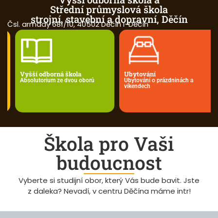
Střední průmyslová škola
strojní, stavební a dopravní, Děčín
Čsl. armády 681/10, 40502 Děčín I-Děčín
Vyšší odborná škola
Ubytování
Absolutorium ze dvou oborů
Ubytování o prázdninách a
víkendech
Škola pro Vaši
budoucnost
Vyberte si studijní obor, který Vás bude bavit. Jste
z daleka? Nevadí, v centru Děčína máme intr!