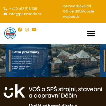
Intranet
Bakaláři
+420 412 516 136
Office 365
Moodle
info@prumkadc.cz
Helpdesk
Vyšší odborná škola a