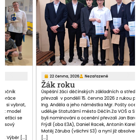
22 června, 2026
Nezařazené
Žák roku
Úspěšní žáci děčínských základních a středních škol
převzali v pondělí 15. června 2026 z rukou primátora
Ing. Anděla a jeho náměstka Mgr. Pošty ocenění, které
uděluje Statutární město Děčín.Za VOŠ a SPŠ Děčín
byli nominováni a ocenění převzali Jan Barcal a Josef
Frýdl (oba E3A), Daniel Racek, Antonín Karel Skála a
Matěj Záruba (všichni S3) a nyní již absolvent Ondřej
[…]