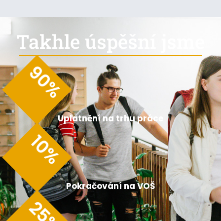
Takhle úspěšní jsme
90
%
Uplatnění na trhu práce
10
%
Pokračování na VOŠ
25