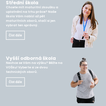
Střední škola
Chcete mít maturitní zkoušku a
uplatnění na trhu práce? Naše
škola Vám nabízí až pět
maturitních oborů, stačí si jen
vybrat ten správný.
Číst dále
Vyšší odborná škola
Nechce se Vám na výšku? Běžte na
VOŠku! Vyberte si ze dvou
technických oborů.
Číst dále