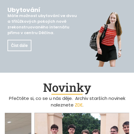
Ubytování
Máte možnost ubytování ve dvou
a třílůžkových pokojích nově
zrekonstruovaného internátu
přímo v centru Děčína.
Číst dále
Novinky
Přečtěte si, co se u nás děje. Archiv starších novinek
naleznete
ZDE
.