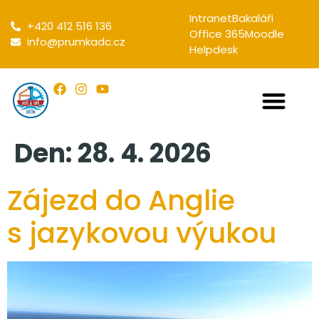
Intranet
Bakaláři
+420 412 516 136
Office 365
Moodle
info@prumkadc.cz
Helpdesk
Den:
28. 4. 2026
Zájezd do Anglie
s jazykovou výukou