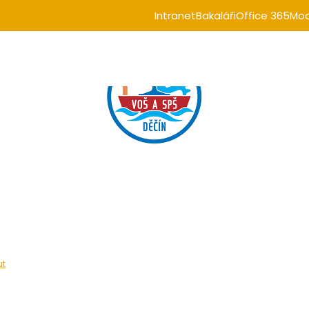
Intranet
Bakaláři
Office 365
Moo
ut