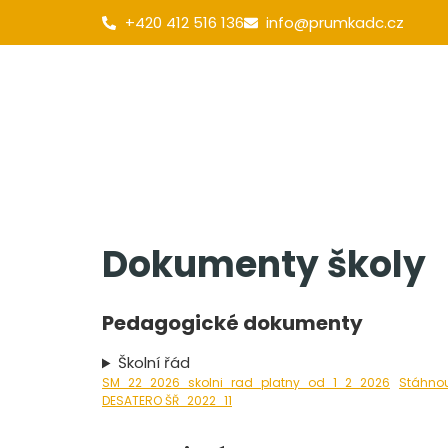
+420 412 516 136
info@prumkadc.cz
Obecné
Pro uchazeče
Galerie
Dokumenty školy
Pedagogické dokumenty
Školní řád
SM_22_2026_skolni_rad_platny_od_1_2_2026
Stáhno
DESATERO ŠŘ_2022_11