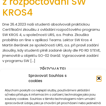
z rozpočtování SW
KROS4
Dne 26.4.2023 naši studenti absolvovali praktickou
Certfikační zkoušku z ovládání rozpočtového programu
SW KROS 4, u společnosti URS, a.s. Praha. Zkouška
proběhla on-line v aplikaci Teams. Lektor SW Kros 4
Martin Beránek ze společnosti URS, a.s. při pravil zadání
zkoušky, kdy studenti plnili zadané úkoly dle PD RD STEVE,
jmenovitě u objektu SO-02 Garáž. Vypracované zadání
v programu SW […]
ZŘIZOVATEL
Spravovat Souhlas s
cookies
Abychom poskytli co nejlepší služby, používáme k ukládání
a/nebo přístupu k informacím o zařízení, technologie jako jsou
PARTNEŘI
soubory cookies. Souhlas s těmito technologiemi nám umožní
zpracovávat údaje, jako je chování při procházení nebo jedinečná