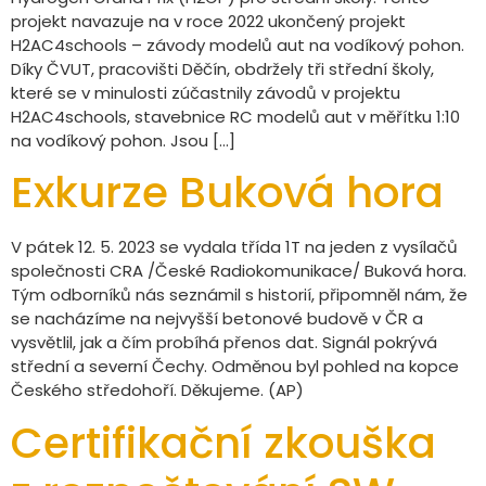
projekt navazuje na v roce 2022 ukončený projekt
H2AC4schools – závody modelů aut na vodíkový pohon.
Díky ČVUT, pracovišti Děčín, obdržely tři střední školy,
které se v minulosti zúčastnily závodů v projektu
H2AC4schools, stavebnice RC modelů aut v měřítku 1:10
na vodíkový pohon. Jsou […]
Exkurze Buková hora
V pátek 12. 5. 2023 se vydala třída 1T na jeden z vysílačů
společnosti CRA /České Radiokomunikace/ Buková hora.
Tým odborníků nás seznámil s historií, připomněl nám, že
se nacházíme na nejvyšší betonové budově v ČR a
vysvětlil, jak a čím probíhá přenos dat. Signál pokrývá
střední a severní Čechy. Odměnou byl pohled na kopce
Českého středohoří. Děkujeme. (AP)
Certifikační zkouška