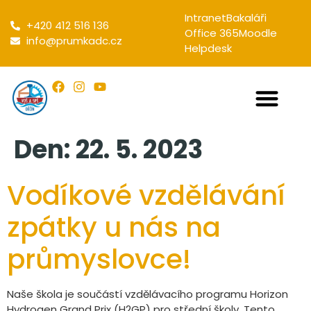
Intranet
Bakaláři
+420 412 516 136
Office 365
Moodle
info@prumkadc.cz
Helpdesk
Den:
22. 5. 2023
Vodíkové vzdělávání
zpátky u nás na
průmyslovce!
Naše škola je součástí vzdělávacího programu Horizon
Hydrogen Grand Prix (H2GP) pro střední školy. Tento