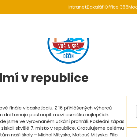
Intranet
Bakaláři
Office 365
Moo
dmí v republice
ikové finále v basketbalu. Z 16 přihlášených výherců
ím dni turnaje postoupit mezi osmičku nejlepších.
 kde jsme ve vyrovnaném utkání prohráli. Poslední zápas
 získali skvělé 7. místo v republice. Gratulujeme celému
m naší školy – Michal Mityska, Matouš Mityska, Filip