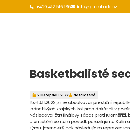
+420 412 516 136
info@prumkadc.cz
Obecné
Pro uchazeče
Galerie
Basketbalisté se
21 listopadu, 2022
Nezařazené
15.-16.11.2022 jsme absolvovali prestižní republ
jednotlivých krajských kol jsme dokázali v prvn
Následoval čtrtfinálový zápas proti Kroměříži,
o umístění se nám povedl, porazili jsme Kolín a
týmu, jmenovitě pak následujícím reprezentantů