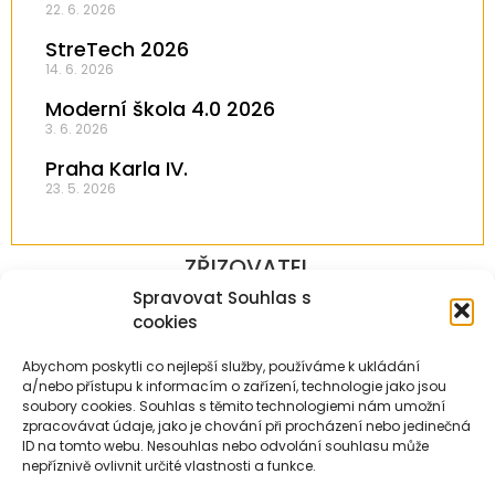
22. 6. 2026
StreTech 2026
14. 6. 2026
Moderní škola 4.0 2026
3. 6. 2026
Praha Karla IV.
23. 5. 2026
ZŘIZOVATEL
Spravovat Souhlas s
cookies
Abychom poskytli co nejlepší služby, používáme k ukládání
a/nebo přístupu k informacím o zařízení, technologie jako jsou
PARTNEŘI
soubory cookies. Souhlas s těmito technologiemi nám umožní
zpracovávat údaje, jako je chování při procházení nebo jedinečná
ID na tomto webu. Nesouhlas nebo odvolání souhlasu může
nepříznivě ovlivnit určité vlastnosti a funkce.