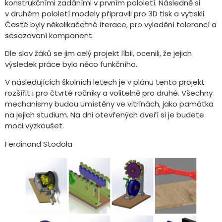
konstrukčními zadáními v prvním pololetí. Následně si
v druhém pololetí modely připravili pro 3D tisk a vytiskli.
Časté byly několikačetné iterace, pro vyladění tolerancí a
sesazovaní komponent.
Dle slov žáků se jim celý projekt líbil, ocenili, že jejich
výsledek práce bylo něco funkčního.
V následujících školních letech je v plánu tento projekt
rozšířit i pro čtvrté ročníky a volitelně pro druhé. Všechny
mechanismy budou umístěny ve vitrínách, jako památka
na jejich studium. Na dni otevřených dveří si je budete
moci vyzkoušet.
Ferdinand Stodola