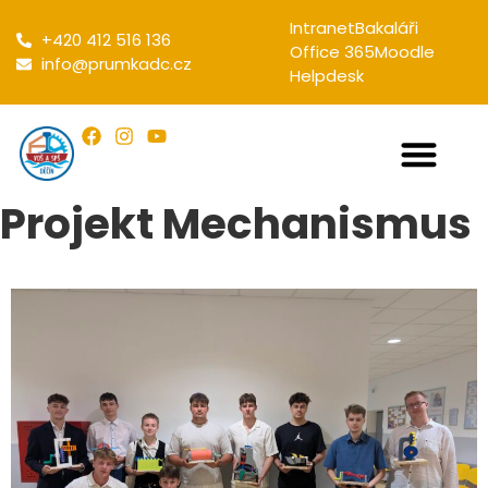
Intranet
Bakaláři
+420 412 516 136
Office 365
Moodle
info@prumkadc.cz
Helpdesk
Projekt Mechanismus