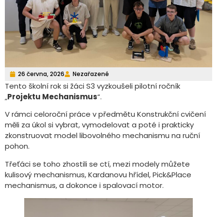
26 června, 2026
Nezařazené
Tento školní rok si žáci S3 vyzkoušeli pilotní ročník
„
Projektu Mechanismus
“.
V rámci celoroční práce v předmětu Konstrukční cvičení
měli za úkol si vybrat, vymodelovat a poté i prakticky
zkonstruovat model libovolného mechanismu na ruční
pohon.
Třeťáci se toho zhostili se ctí, mezi modely můžete
kulisový mechanismus, Kardanovu hřídel, Pick&Place
mechanismus, a dokonce i spalovací motor.