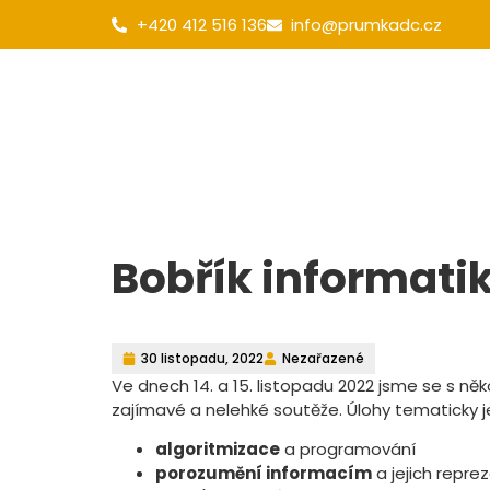
+420 412 516 136
info@prumkadc.cz
Obecné
Pro uchazeče
Galerie
Bobřík informati
30 listopadu, 2022
Nezařazené
Ve dnech 14. a 15. listopadu 2022 jsme se s někol
zajímavé a nelehké soutěže. Úlohy tematicky je
algoritmizace
a programování
porozumění informacím
a jejich repre