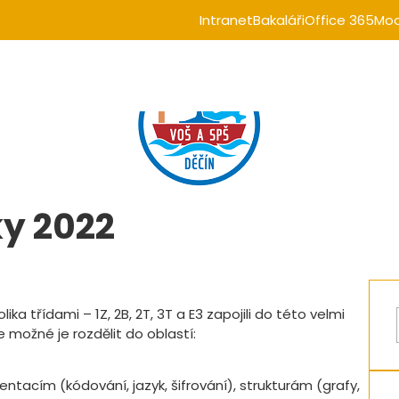
Intranet
Bakaláři
Office 365
Moo
ky 2022
ika třídami – 1Z, 2B, 2T, 3T a E3 zapojili do této velmi
 možné je rozdělit do oblastí:
zentacím (kódování, jazyk, šifrování), strukturám (grafy,