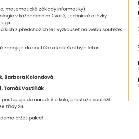
ika, matematické základy informatiky)
ologie v každodenním životě, technické otázky,
logií
dalších z předchozích let vyzkoušet na webu soutěže:
zapojuje do soutěže a kolik škol bylo letos
ek, Barbora Kolandová
dl, Tomáš Vostiňák
t postupuje do národního kola, přestože soutěžil
ze třídy 2B.
budeme držet palce!