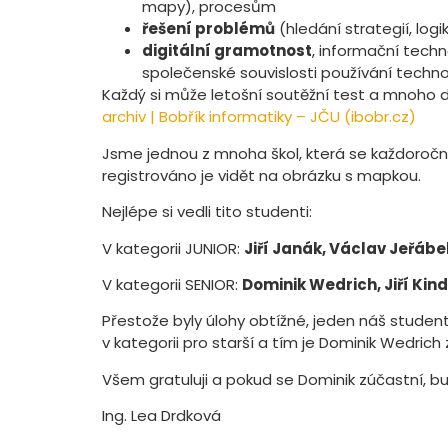
mapy), procesům
řešení problémů
(hledání strategií, log
digitální gramotnost
, informační techn
společenské souvislosti používání techno
Každý si může letošní soutěžní test a mnoho 
archiv | Bobřík informatiky – JČU (ibobr.cz)
Jsme jednou z mnoha škol, která se každoročně 
registrováno je vidět na obrázku s mapkou.
Nejlépe si vedli tito studenti:
V kategorii JUNIOR:
Jiří Janák, Václav Jeřáb
V kategorii SENIOR:
Dominik Wedrich, Jiří Kin
Přestože byly úlohy obtížné, jeden náš studen
v kategorii pro starší a tím je Dominik Wedrich 
Všem gratuluji a pokud se Dominik zúčastní, 
Ing. Lea Drdková