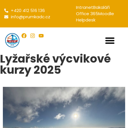
Intranet
Bakaláři
+420 412 516 136
Office 365
Moodle
info@prumkadc.cz
Helpdesk
Lyžařské výcvikové
kurzy 2025