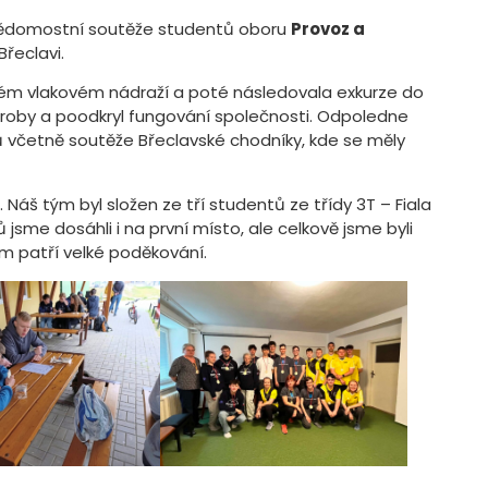
ík vědomostní soutěže studentů oboru
Provoz a
Břeclavi.
kém vlakovém nádraží a poté následovala exkurze do
výroby a poodkryl fungování společnosti. Odpoledne
ů včetně soutěže Břeclavské chodníky, kde se měly
í. Náš tým byl složen ze tří studentů ze třídy 3T – Fiala
ků jsme dosáhli i na první místo, ale celkově jsme byli
m patří velké poděkování.