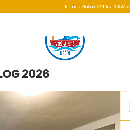
Intranet
Bakaláři
Office 365
Moo
 LOG 2026