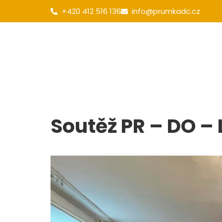
+420 412 516 136
info@prumkadc.cz
Obecné
Pro uchazeče
Galerie
Soutěž PR – DO –