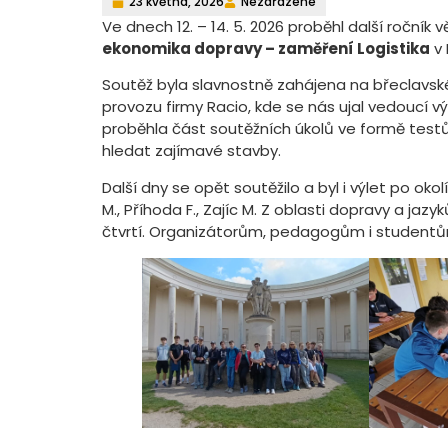
23 května, 2026
Nezařazené
Ve dnech 12. – 14. 5. 2026 proběhl další ročn
ekonomika dopravy – zaměření Logistika
v 
Soutěž byla slavnostně zahájena na břeclavs
provozu firmy Racio, kde se nás ujal vedoucí 
proběhla část soutěžních úkolů ve formě test
hledat zajímavé stavby.
Další dny se opět soutěžilo a byl i výlet po okol
M., Příhoda F., Zajíc M. Z oblasti dopravy a jazy
čtvrtí. Organizátorům, pedagogům i studentů