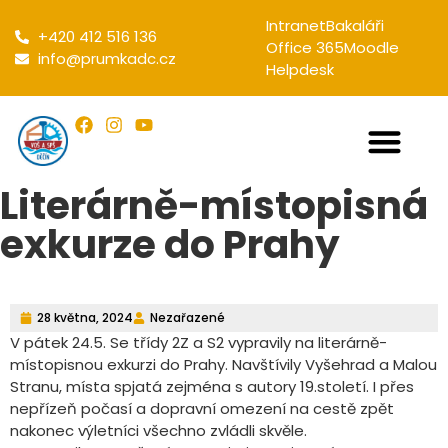
Intranet
Bakaláři
+420 412 516 136
Office 365
Moodle
info@prumkadc.cz
Helpdesk
Literárně-místopisná
exkurze do Prahy
28 května, 2024
Nezařazené
V pátek 24.5. Se třídy 2Z a S2 vypravily na literárně-
místopisnou exkurzi do Prahy. Navštívily Vyšehrad a Malou
Stranu, místa spjatá zejména s autory 19.století. I přes
nepřízeň počasí a dopravní omezení na cestě zpět
nakonec výletníci všechno zvládli skvěle.